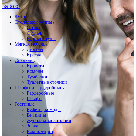
Каталог
Кухни
Столовые группы
Столы
Стулья
Барные стулья
Мягкая мебель
Диваны
Кресла
Спальни
Кровати
Комоды
Тумбочки
Туалетные столики
Шкафы и гардеробные
Гардеробные
Шкафы
Гостиные
Буфеты, комоды
Витрины
Журнальные столики
Зеркала
Композиции