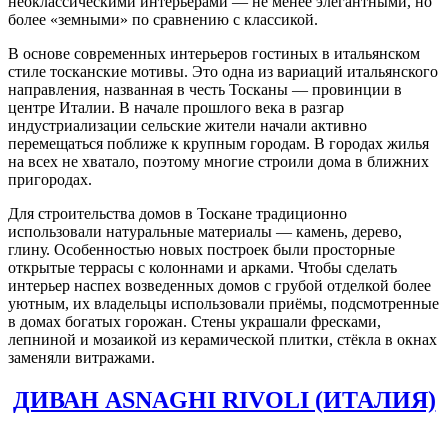
неоклассическими интерьерами — не менее элегантными, но
более «земными» по сравнению с классикой.
В основе современных интерьеров гостиных в итальянском
стиле тосканские мотивы. Это одна из вариаций итальянского
направления, названная в честь Тосканы — провинции в
центре Италии. В начале прошлого века в разгар
индустриализации сельские жители начали активно
перемещаться поближе к крупным городам. В городах жилья
на всех не хватало, поэтому многие строили дома в ближних
пригородах.
Для строительства домов в Тоскане традиционно
использовали натуральные материалы — камень, дерево,
глину. Особенностью новых построек были просторные
открытые террасы с колоннами и арками. Чтобы сделать
интерьер наспех возведенных домов с грубой отделкой более
уютным, их владельцы использовали приёмы, подсмотренные
в домах богатых горожан. Стены украшали фресками,
лепниной и мозаикой из керамической плитки, стёкла в окнах
заменяли витражами.
ДИВАН ASNAGHI RIVOLI (ИТАЛИЯ)