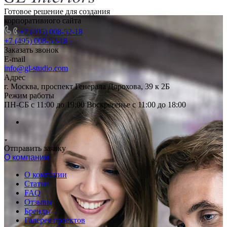
Готовое решение для создания
корпоративного сайта
+7 (495) 008-52-18
+7 (495) 008-52-18
Заказать звонок
E-mail
info@gl-studio.com
Адрес
г. Москва, проспект Генерала Дорохова, 39 к 2Б
Режим работы
ПН-СБ с 11:00 до 19:00 Воскресенье с 11:00 до 18:00
Отправить заявку
О компании
О компании
Статьи
FAQ
Отзывы
Бренды
Галерея проектов