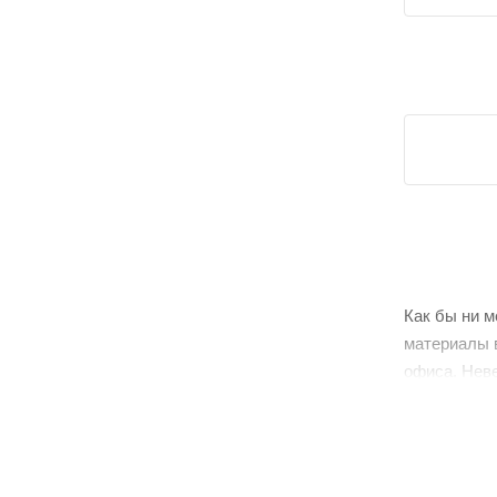
Как бы ни м
материалы в
офиса. Нев
домашней г
интерьера, 