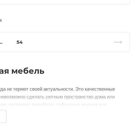
е
..
54
ая мебель
гда не теряют своей актуальности. Это качественные
й невозможно сделать уютным пространство дома или
нке, позволяет подобрать добротные модели для
чь идет об оформлении совершенного во всех отношениях
Ё
предлагает вам сеть салонов GL STUDIO.
лии в Москве