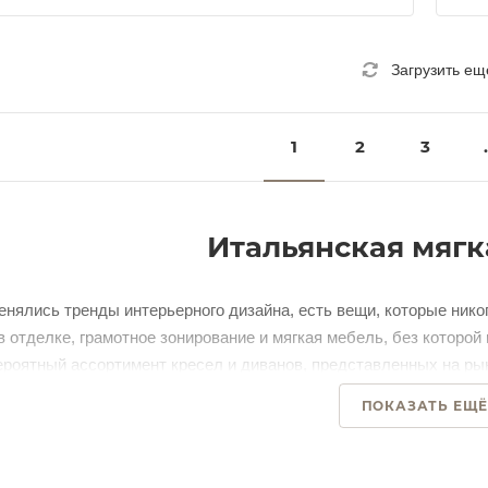
Загрузить ещ
1
2
3
.
Итальянская мягк
енялись тренды интерьерного дизайна, есть вещи, которые нико
 отделке, грамотное зонирование и мягкая мебель, без которо
ероятный ассортимент кресел и диванов, представленных на ры
остиной или кабинета даже при небольшом бюджете. Но если ре
ПОКАЗАТЬ ЕЩ
лучшее решение — итальянская мягкая мебель. И эту роскошь 
Мягкая мебель из Ита