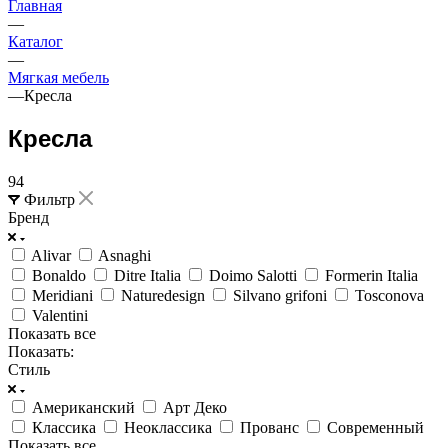
Главная
—
Каталог
—
Мягкая мебель
—
Кресла
Кресла
94
Фильтр
Бренд
Alivar
Asnaghi
Bonaldo
Ditre Italia
Doimo Salotti
Formerin Italia
Meridiani
Naturedesign
Silvano grifoni
Tosconova
Valentini
Показать все
Показать:
Стиль
Американский
Арт Деко
Классика
Неоклассика
Прованс
Современный
Показать все