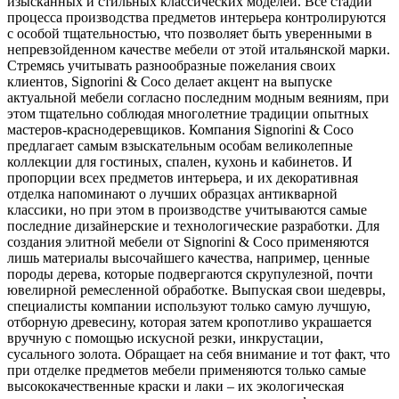
изысканных и стильных классических моделей. Все стадии
процесса производства предметов интерьера контролируются
с особой тщательностью, что позволяет быть уверенными в
непревзойденном качестве мебели от этой итальянской марки.
Стремясь учитывать разнообразные пожелания своих
клиентов, Signorini & Coco делает акцент на выпуске
актуальной мебели согласно последним модным веяниям, при
этом тщательно соблюдая многолетние традиции опытных
мастеров-краснодеревщиков. Компания Signorini & Coco
предлагает самым взыскательным особам великолепные
коллекции для гостиных, спален, кухонь и кабинетов. И
пропорции всех предметов интерьера, и их декоративная
отделка напоминают о лучших образцах антикварной
классики, но при этом в производстве учитываются самые
последние дизайнерские и технологические разработки. Для
создания элитной мебели от Signorini & Coco применяются
лишь материалы высочайшего качества, например, ценные
породы дерева, которые подвергаются скрупулезной, почти
ювелирной ремесленной обработке. Выпуская свои шедевры,
специалисты компании используют только самую лучшую,
отборную древесину, которая затем кропотливо украшается
вручную с помощью искусной резки, инкрустации,
сусального золота. Обращает на себя внимание и тот факт, что
при отделке предметов мебели применяются только самые
высококачественные краски и лаки – их экологическая