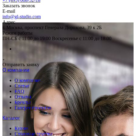
+7 (495) 008-52-18
Заказать звонок
E-mail
info@gl-studio.com
Адрес
г. Москва, проспект Генерала Дорохова, 39 к 2Б
Режим работы
ПН-СБ с 11:00 до 19:00 Воскресенье с 11:00 до 18:00
Отправить заявку
О компании
О компании
Статьи
FAQ
Отзывы
Бренды
Галерея проектов
Каталог
Кухни
Столовые группы