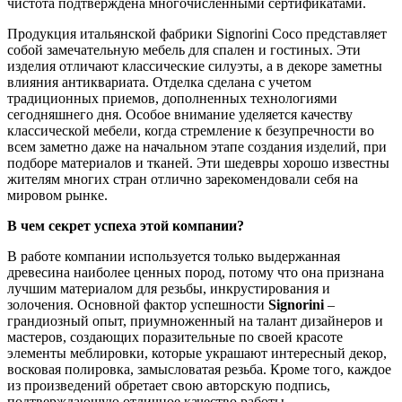
чистота подтверждена многочисленными сертификатами.
Продукция итальянской фабрики Signorini Coco представляет
собой замечательную мебель для спален и гостиных. Эти
изделия отличают классические силуэты, а в декоре заметны
влияния антиквариата. Отделка сделана с учетом
традиционных приемов, дополненных технологиями
сегодняшнего дня. Особое внимание уделяется качеству
классической мебели, когда стремление к безупречности во
всем заметно даже на начальном этапе создания изделий, при
подборе материалов и тканей. Эти шедевры хорошо известны
жителям многих стран отлично зарекомендовали себя на
мировом рынке.
В чем секрет успеха этой компании?
В работе компании используется только выдержанная
древесина наиболее ценных пород, потому что она признана
лучшим материалом для резьбы, инкрустирования и
золочения. Основной фактор успешности
Signorini
–
грандиозный опыт, приумноженный на талант дизайнеров и
мастеров, создающих поразительные по своей красоте
элементы меблировки, которые украшают интересный декор,
восковая полировка, замысловатая резьба. Кроме того, каждое
из произведений обретает свою авторскую подпись,
подтверждающую отличное качество работы.