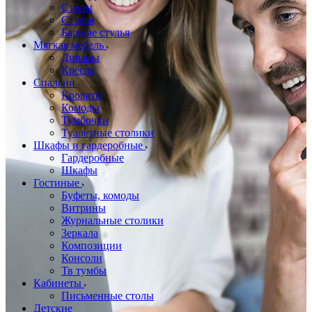
Столы
Стулья
Барные стулья
Мягкая мебель
Диваны
Кресла
Спальни
Кровати
Комоды
Тумбочки
Туалетные столики
Шкафы и гардеробные
Гардеробные
Шкафы
Гостиные
Буфеты, комоды
Витрины
Журнальные столики
Зеркала
Композиции
Консоли
Тв тумбы
Кабинеты
Письменные столы
Детские