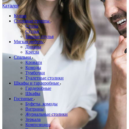
Каталог
Кухни
Столовые группы
Столы
Стулья
Барные стулья
Мягкая мебель
Диваны
Кресла
Спальни
Кровати
Комоды
Тумбочки
Туалетные столики
Шкафы и гардеробные
Гардеробные
Шкафы
Гостиные
Буфеты, комоды
Витрины
Журнальные столики
Зеркала
Композиции