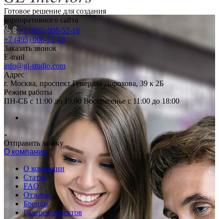
Готовое решение для создания
корпоративного сайта
+7 (495) 008-52-18
+7 (495) 008-52-18
Заказать звонок
E-mail
info@gl-studio.com
Адрес
г. Москва, проспект Генерала Дорохова, 39 к 2Б
Режим работы
ПН-СБ с 11:00 до 19:00 Воскресенье с 11:00 до 18:00
Отправить заявку
О компании
О компании
Статьи
FAQ
Отзывы
Бренды
Галерея проектов