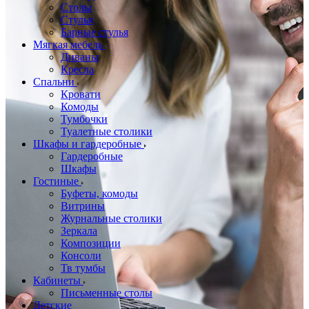
Столы
Стулья
Барные стулья
Мягкая мебель
Диваны
Кресла
Спальни
Кровати
Комоды
Тумбочки
Туалетные столики
Шкафы и гардеробные
Гардеробные
Шкафы
Гостиные
Буфеты, комоды
Витрины
Журнальные столики
Зеркала
Композиции
Консоли
Тв тумбы
Кабинеты
Письменные столы
Детские