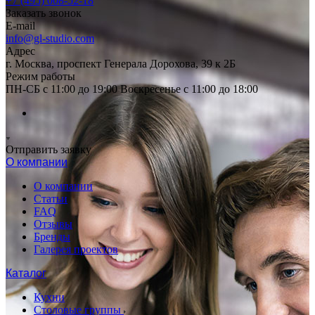
+7 (495) 008-52-18
Заказать звонок
E-mail
info@gl-studio.com
Адрес
г. Москва, проспект Генерала Дорохова, 39 к 2Б
Режим работы
ПН-СБ с 11:00 до 19:00 Воскресенье с 11:00 до 18:00
Отправить заявку
О компании
О компании
Статьи
FAQ
Отзывы
Бренды
Галерея проектов
Каталог
Кухни
Столовые группы