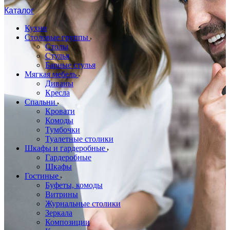
Каталог
Кухни
Столовые группы
Столы
Стулья
Барные стулья
Мягкая мебель
Диваны
Кресла
Спальни
Кровати
Комоды
Тумбочки
Туалетные столики
Шкафы и гардеробные
Гардеробные
Шкафы
Гостиные
Буфеты, комоды
Витрины
Журнальные столики
Зеркала
Композиции