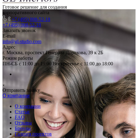
Готовое решение для создания
корпоративного сайта
+7 (495) 008-52-18
+7 (495) 008-52-18
Заказать звонок
E-mail
info@gl-studio.com
Адрес
г. Москва, проспект Генерала Дорохова, 39 к 2Б
Режим работы
ПН-СБ с 11:00 до 19:00 Воскресенье с 11:00 до 18:00
Отправить заявку
О компании
О компании
Статьи
FAQ
Отзывы
Бренды
Галерея проектов